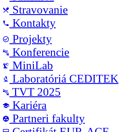
Stravovanie
local_dining
Kontakty
phone
Projekty
check_circle_outline
Konferencie
connect_without_contact
MiniLab
precision_manufacturing
Laboratóriá CEDITEK
biotech
TVT 2025
connect_without_contact
Kariéra
school
Partneri fakulty
group_work
Certifikát EUR-ACE
card_membership