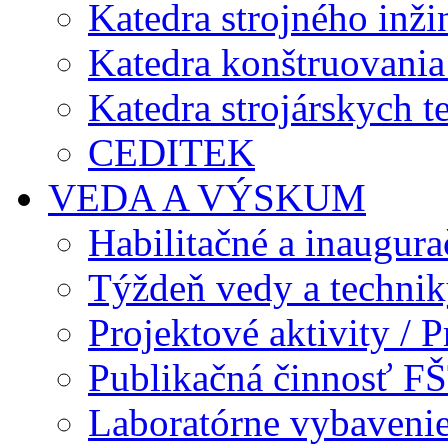
Katedra strojného inži
Katedra konštruovania 
Katedra strojárskych t
CEDITEK
VEDA A VÝSKUM
Habilitačné a inaugur
Týždeň vedy a techni
Projektové aktivity / Pr
Publikačná činnosť F
Laboratórne vybavenie