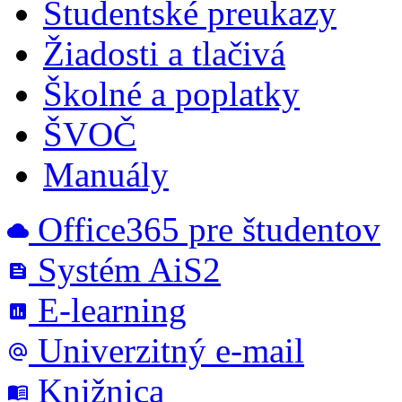
Študentské preukazy
Žiadosti a tlačivá
Školné a poplatky
ŠVOČ
Manuály
Office365 pre študentov
cloud
Systém AiS2
feed
E-learning
poll
Univerzitný e-mail
alternate_email
Knižnica
menu_book