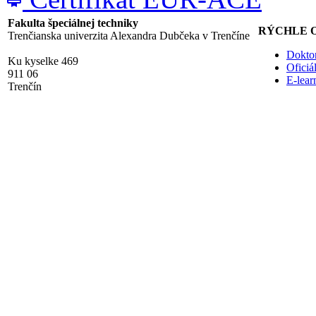
Fakulta špeciálnej techniky
RÝCHLE 
Trenčianska univerzita Alexandra Dubčeka v Trenčíne
Doktor
Ku kyselke 469
Ofici
911 06
E-lea
Trenčín