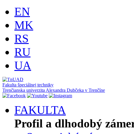
EN
MK
RS
RU
UA
Fakulta špeciálnej techniky
Trenčianska univerzita Alexandra Dubčeka v Trenčíne
FAKULTA
Profil a dlhodobý záme