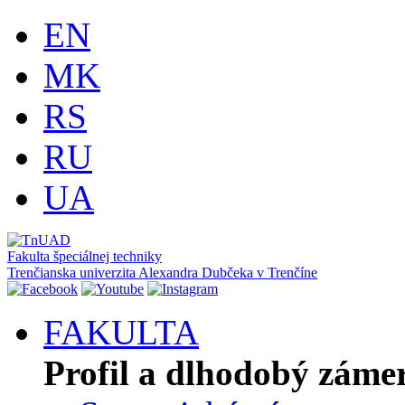
EN
MK
RS
RU
UA
Fakulta špeciálnej techniky
Trenčianska univerzita Alexandra Dubčeka v Trenčíne
FAKULTA
Profil a dlhodobý záme