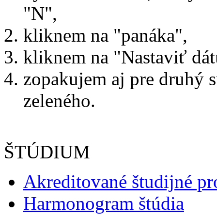
"N",
kliknem na "panáka",
kliknem na "Nastaviť dát
zopakujem aj pre druhý s
zeleného.
ŠTÚDIUM
Akreditované študijné p
Harmonogram štúdia