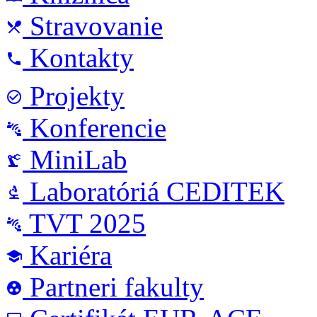
Stravovanie
local_dining
Kontakty
phone
Projekty
check_circle_outline
Konferencie
connect_without_contact
MiniLab
precision_manufacturing
Laboratóriá CEDITEK
biotech
TVT 2025
connect_without_contact
Kariéra
school
Partneri fakulty
group_work