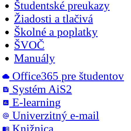
Študentské preukazy
Žiadosti a tlačivá
Školné a poplatky
ŠVOČ
Manuály
Office365 pre študentov
cloud
Systém AiS2
feed
E-learning
poll
Univerzitný e-mail
alternate_email
Knižnica
menu_book