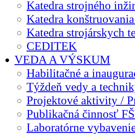
Katedra strojného inži
Katedra konštruovania 
Katedra strojárskych t
CEDITEK
VEDA A VÝSKUM
Habilitačné a inaugur
Týždeň vedy a techni
Projektové aktivity / Pr
Publikačná činnosť F
Laboratórne vybavenie