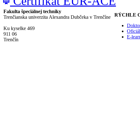
Certifikát EUR-ACE
card_membership
Fakulta špeciálnej techniky
RÝCHLE 
Trenčianska univerzita Alexandra Dubčeka v Trenčíne
Doktor
Ku kyselke 469
Ofici
911 06
E-lea
Trenčín