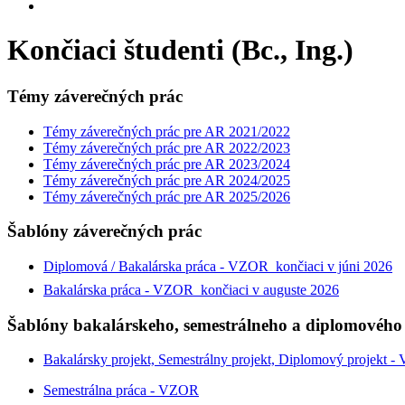
Končiaci študenti (Bc., Ing.)
Témy záverečných prác
Témy záverečných prác pre AR 2021/2022
Témy záverečných prác pre AR 2022/2023
Témy záverečných prác pre AR 2023/2024
Témy záverečných prác pre AR 2024/2025
Témy záverečných prác pre AR 2025/2026
Šablóny záverečných prác
Diplomová / Bakalárska práca - VZOR_končiaci v júni 2026
Bakalárska práca - VZOR_končiaci v auguste
2026
Šablóny bakalárskeho, semestrálneho a diplomového
Bakalársky projekt, Semestrálny projekt, Diplomový projekt 
Semestrálna práca - VZOR