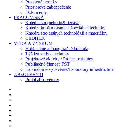
Pracovné ponuky
Priestorové zabezpečenie
Dokumenty
PRACOVISKÁ
Katedra strojného inžinierstva
Katedra konštruovania a špeciálnej techniky
Katedra strojárskych technológií a materiálov
CEDITEK
VEDA A VÝSKUM
Habilitačné a inauguračné konania
Týždeň vedy a techniky
Projektové aktivity / Project activities
Publikačná činnosť FŠT
Laboratórne vybavenie/Laboratory infrastructure
ABSOLVENTI
Portál absolventov