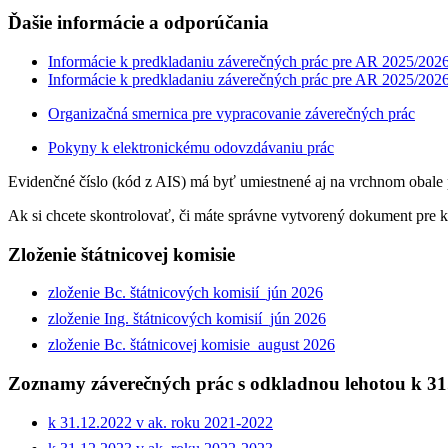
Ďašie informácie a odporúčania
Informácie k predkladaniu záverečných prác pre AR 2025/202
Informácie k predkladaniu záverečných prác pre AR 2025/202
Organizačná smernica pre vypracovanie záverečných prác
Pokyny k elektronickému odovzdávaniu prác
Evidenčné číslo (kód z AIS) má byť umiestnené aj na vrchnom obale 
Ak si chcete skontrolovať, či máte správne vytvorený dokument pre ko
Zloženie štátnicovej komisie
zloženie Bc. štátnicových komisií_jún 2026
zloženie Ing. štátnicových komisií_jún 2026
zloženie Bc.
štátnicovej komisie_august 2026
Zoznamy záverečných prác s odkladnou lehotou k 31
k 31.12.2022 v ak. roku 2021-2022