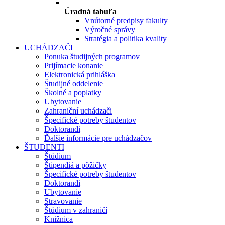
Úradná tabuľa
Vnútorné predpisy fakulty
Výročné správy
Stratégia a politika kvality
UCHÁDZAČI
Ponuka študijných programov
Prijímacie konanie
Elektronická prihláška
Študijné oddelenie
Školné a poplatky
Ubytovanie
Zahraniční uchádzači
Špecifické potreby študentov
Doktorandi
Ďalšie informácie pre uchádzačov
ŠTUDENTI
Štúdium
Štipendiá a pôžičky
Špecifické potreby študentov
Doktorandi
Ubytovanie
Stravovanie
Štúdium v zahraničí
Knižnica