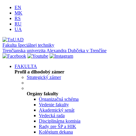
EN
MK
RS
RU
UA
Fakulta špeciálnej techniky
Trenčianska univerzita Alexandra Dubčeka v Trenčíne
FAKULTA
Profil a dlhodobý zámer
Strategický zámer
Orgány fakulty
Organizačná schéma
Vedenie fakulty
Akademický senát
Vedecká rada
Disciplinárna komisia
Rady pre ŠP a HIK
Kolégium dekana