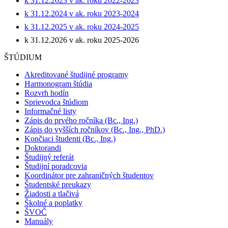
k 31.12.2023 v ak. roku 2022-2023
k 31.12.2024 v ak. roku 2023-2024
k 31.12.2025 v ak. roku 2024-2025
k 31.12.2026 v ak. roku 2025-2026
ŠTÚDIUM
Akreditované študijné programy
Harmonogram štúdia
Rozvrh hodín
Sprievodca štúdiom
Informačné listy
Zápis do prvého ročníka (Bc., Ing.)
Zápis do vyšších ročníkov (Bc., Ing., PhD.)
Končiaci študenti (Bc., Ing.)
Doktorandi
Študijný referát
Študijní poradcovia
Koordinátor pre zahraničných študentov
Študentské preukazy
Žiadosti a tlačivá
Školné a poplatky
ŠVOČ
Manuály