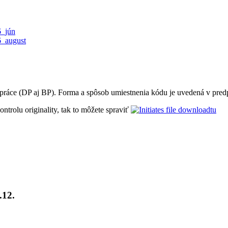
6_jún
6_august
práce (DP aj BP). Forma a spôsob umiestnenia kódu je uvedená v predpi
ntrolu originality, tak to môžete spraviť
tu
.12.