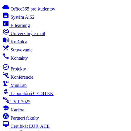
cloud
Office365 pre študentov
feed
Systém AiS2
poll
E-learning
alternate_email
Univerzitný e-mail
menu_book
Knižnica
local_dining
Stravovanie
phone
Kontakty
check_circle_outline
Projekty
connect_without_contact
Konferencie
precision_manufacturing
MiniLab
biotech
Laboratóriá CEDITEK
connect_without_contact
TVT 2025
school
Kariéra
group_work
Partneri fakulty
card_membership
Certifikát EUR-ACE