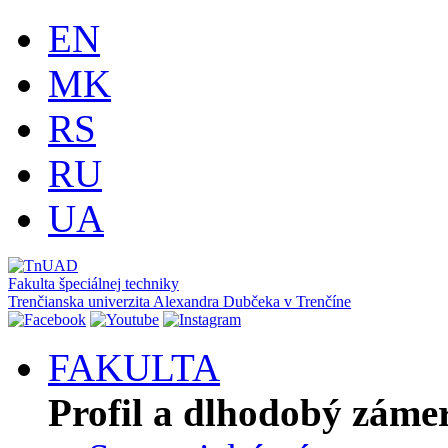
EN
MK
RS
RU
UA
Fakulta špeciálnej techniky
Trenčianska univerzita Alexandra Dubčeka v Trenčíne
FAKULTA
Profil a dlhodobý záme