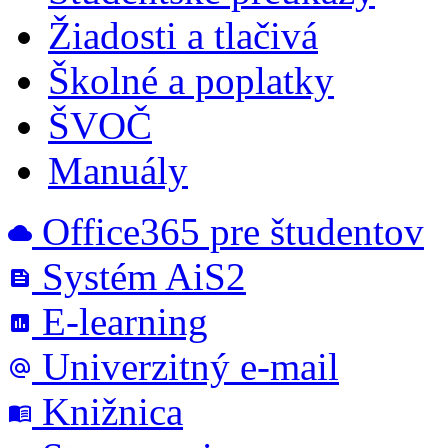
Žiadosti a tlačivá
Školné a poplatky
ŠVOČ
Manuály
Office365 pre študentov
cloud
Systém AiS2
feed
E-learning
poll
Univerzitný e-mail
alternate_email
Knižnica
menu_book