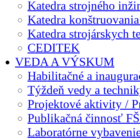
Katedra strojného inži
Katedra konštruovania 
Katedra strojárskych t
CEDITEK
VEDA A VÝSKUM
Habilitačné a inaugur
Týždeň vedy a techni
Projektové aktivity / Pr
Publikačná činnosť F
Laboratórne vybavenie