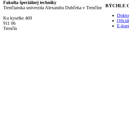
Fakulta špeciálnej techniky
RÝCHLE 
Trenčianska univerzita Alexandra Dubčeka v Trenčíne
Doktor
Ku kyselke 469
Ofici
911 06
E-lea
Trenčín