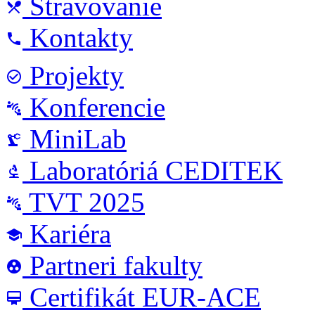
Stravovanie
local_dining
Kontakty
phone
Projekty
check_circle_outline
Konferencie
connect_without_contact
MiniLab
precision_manufacturing
Laboratóriá CEDITEK
biotech
TVT 2025
connect_without_contact
Kariéra
school
Partneri fakulty
group_work
Certifikát EUR-ACE
card_membership