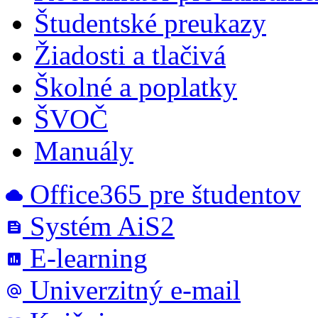
Študentské preukazy
Žiadosti a tlačivá
Školné a poplatky
ŠVOČ
Manuály
Office365 pre študentov
cloud
Systém AiS2
feed
E-learning
poll
Univerzitný e-mail
alternate_email