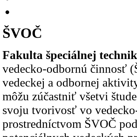
ŠVOČ
Fakulta špeciálnej techni
vedecko-odbornú činnosť 
vedeckej a odbornej aktivi
môžu zúčastniť všetvi štude
svoju tvorivosť vo vedecko
prostredníctvom ŠVOČ podp