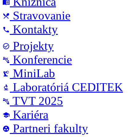
Knižnica
menu_book
Stravovanie
local_dining
Kontakty
phone
Projekty
check_circle_outline
Konferencie
connect_without_contact
MiniLab
precision_manufacturing
Laboratóriá CEDITEK
biotech
TVT 2025
connect_without_contact
Kariéra
school
Partneri fakulty
group_work