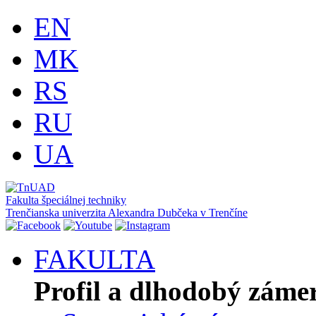
EN
MK
RS
RU
UA
Fakulta špeciálnej techniky
Trenčianska univerzita Alexandra Dubčeka v Trenčíne
FAKULTA
Profil a dlhodobý záme