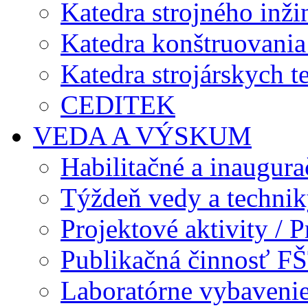
Katedra strojného inži
Katedra konštruovania 
Katedra strojárskych t
CEDITEK
VEDA A VÝSKUM
Habilitačné a inaugur
Týždeň vedy a techni
Projektové aktivity / Pr
Publikačná činnosť F
Laboratórne vybavenie