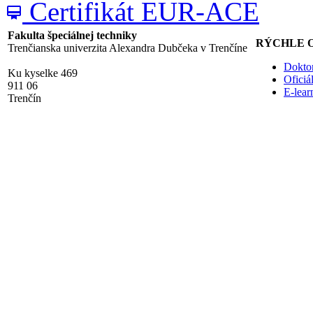
Certifikát EUR-ACE
card_membership
Fakulta špeciálnej techniky
RÝCHLE 
Trenčianska univerzita Alexandra Dubčeka v Trenčíne
Doktor
Ku kyselke 469
Ofici
911 06
E-lea
Trenčín