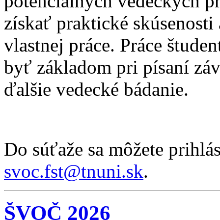
potenciálnych vedeckých p
získať praktické skúsenosti
vlastnej práce. Práce štud
byť základom pri písaní záv
ďalšie vedecké bádanie.
Do súťaže sa môžete prihlá
svoc.fst@tnuni.sk
.
ŠVOČ 2026