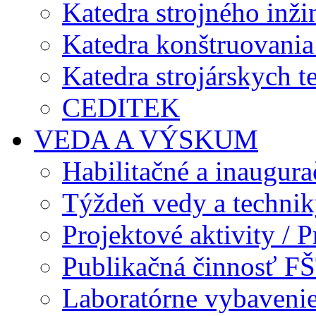
Katedra strojného inži
Katedra konštruovania 
Katedra strojárskych t
CEDITEK
VEDA A VÝSKUM
Habilitačné a inaugur
Týždeň vedy a techni
Projektové aktivity / Pr
Publikačná činnosť F
Laboratórne vybavenie