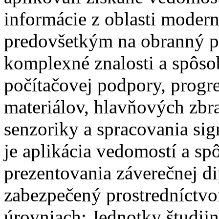
informácie z oblasti modern
predovšetkým na obranný pr
komplexné znalosti a spôsob
počítačovej podpory, progre
materiálov, hlavňových zbr
senzoriky a spracovania si
je aplikácia vedomostí a sp
prezentovania záverečnej di
zabezpečený prostredníctv
úrovniach: Jednotky študij