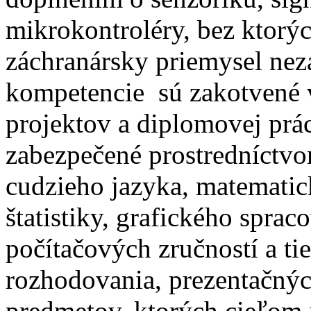
mikrokontroléry, bez ktorý
záchranársky priemysel nez
kompetencie sú zakotvené
projektov a diplomovej prá
zabezpečené prostredníctv
cudzieho jazyka, matematic
štatistiky, grafického spra
počítačových zručností a ti
rozhodovania, prezentačnýc
predmetov, ktorých cieľom 