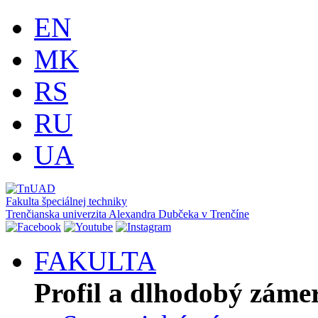
EN
MK
RS
RU
UA
Fakulta špeciálnej techniky
Trenčianska univerzita Alexandra Dubčeka v Trenčíne
FAKULTA
Profil a dlhodobý záme