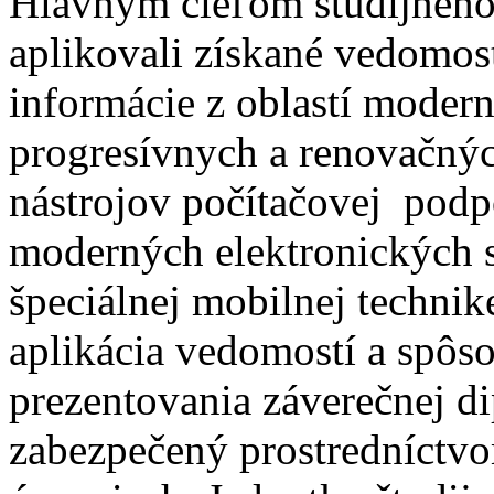
Hlavným cieľom študijného 
aplikovali získané vedomosti
informácie z oblastí modern
progresívnych a renovačných
nástrojov počítačovej podpo
moderných elektronických s
špeciálnej mobilnej techni
aplikácia vedomostí a spôso
prezentovania záverečnej di
zabezpečený prostredníctv