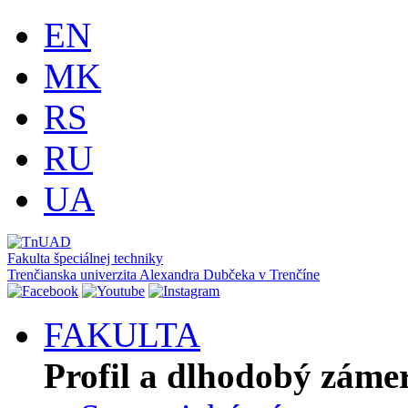
EN
MK
RS
RU
UA
Fakulta špeciálnej techniky
Trenčianska univerzita Alexandra Dubčeka v Trenčíne
FAKULTA
Profil a dlhodobý záme