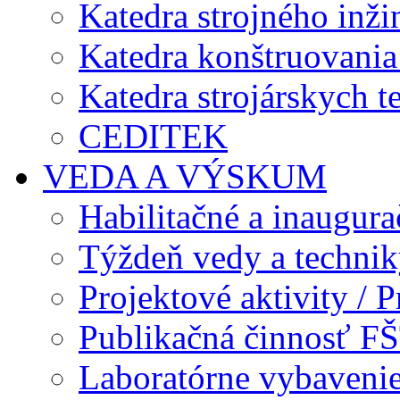
Katedra strojného inži
Katedra konštruovania 
Katedra strojárskych t
CEDITEK
VEDA A VÝSKUM
Habilitačné a inaugur
Týždeň vedy a techni
Projektové aktivity / Pr
Publikačná činnosť F
Laboratórne vybavenie