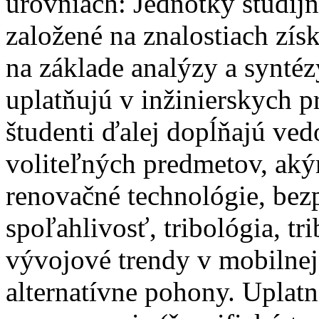
úrovniach: Jednotky študij
založené na znalostiach získ
na základe analýzy a syntéz
uplatňujú v inžinierskych p
študenti ďalej dopĺňajú ve
voliteľných predmetov, aký
renovačné technológie, bez
spoľahlivosť, tribológia, tr
vývojové trendy v mobilnej
alternatívne pohony. Uplatn