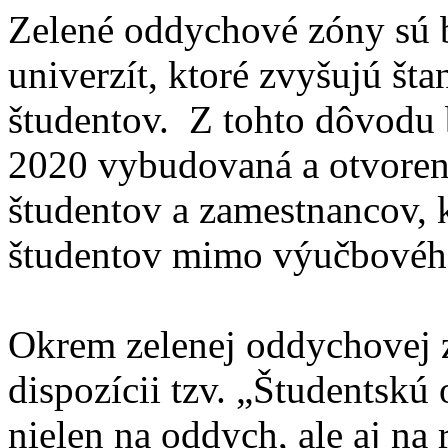
Zelené oddychové zóny sú
univerzít, ktoré zvyšujú št
študentov. Z tohto dôvodu b
2020 vybudovaná a otvoren
študentov a zamestnancov, k
študentov mimo výučbovéh
Okrem zelenej oddychovej z
dispozícii tzv. „Študentsk
nielen na oddych, ale aj na