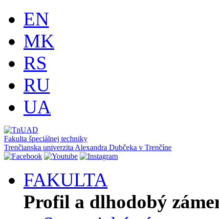
EN
MK
RS
RU
UA
Fakulta špeciálnej techniky
Trenčianska univerzita Alexandra Dubčeka v Trenčíne
FAKULTA
Profil a dlhodobý záme