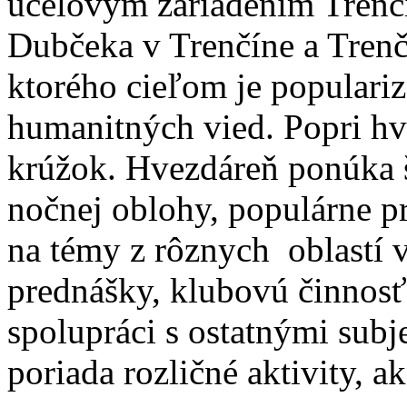
účelovým zariadením Trenči
Dubčeka v Trenčíne a Tren
ktorého cieľom je populari
humanitných vied. Popri hv
krúžok. Hvezdáreň ponúka
nočnej oblohy, populárne p
na témy z rôznych oblastí v
prednášky, klubovú činnosť
spolupráci s ostatnými subj
poriada rozličné aktivity, a