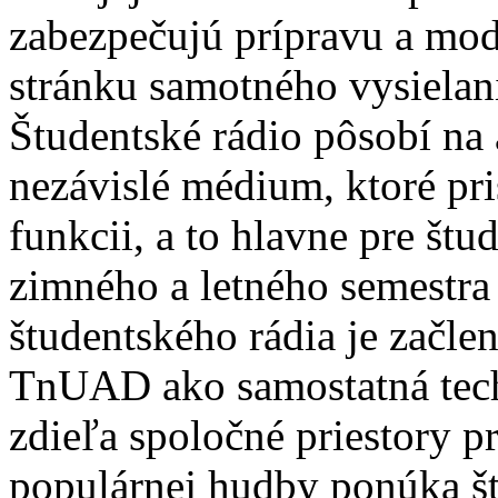
zabezpečujú prípravu a mode
stránku samotného vysielan
Študentské rádio pôsobí na
nezávislé médium, ktoré pr
funkcii, a to hlavne pre št
zimného a letného semestr
študentského rádia je začle
TnUAD ako samostatná techn
zdieľa spoločné priestory 
populárnej hudby ponúka št