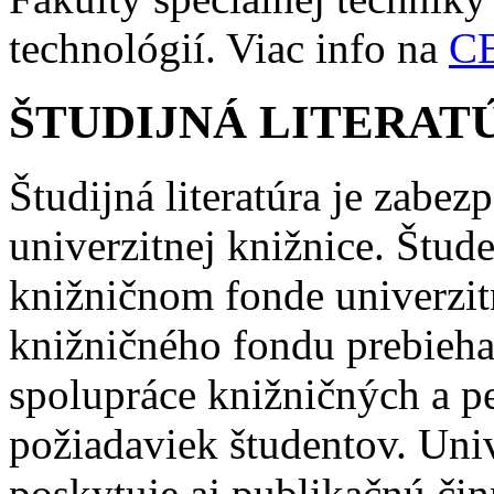
technológií. Viac info na
C
ŠTUDIJNÁ LITERAT
Študijná literatúra je zabe
univerzitnej knižnice. Štude
knižničnom fonde univerzitn
knižničného fondu prebieha
spolupráce knižničných a 
požiadaviek študentov. Univ
poskytuje aj publikačnú či