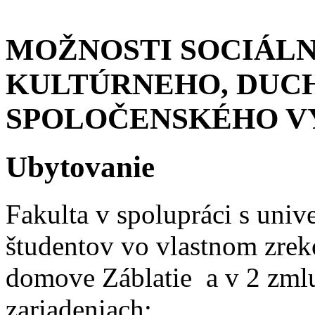
MOŽNOSTI SOCIÁLN
KULTÚRNEHO, DUC
SPOLOČENSKÉHO V
Ubytovanie
Fakulta v spolupráci s univ
študentov vo vlastnom zre
domove Záblatie a v 2 zml
zariadeniach: