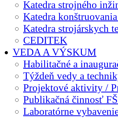
Katedra strojného inži
Katedra konštruovania 
Katedra strojárskych t
CEDITEK
VEDA A VÝSKUM
Habilitačné a inaugur
Týždeň vedy a techni
Projektové aktivity / Pr
Publikačná činnosť F
Laboratórne vybavenie