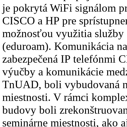
je pokrytá WiFi signálom p
CISCO a HP pre sprístupnen
možnosťou využitia služby
(eduroam). Komunikácia na 
zabezpečená IP telefónmi 
výučby a komunikácie medz
TnUAD, boli vybudovaná na
miestnosti. V rámci komplex
budovy boli zrekonštruova
seminárne miestnosti, ako aj