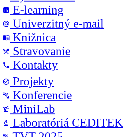
E-learning
poll
Univerzitný e-mail
alternate_email
Knižnica
menu_book
Stravovanie
local_dining
Kontakty
phone
Projekty
check_circle_outline
Konferencie
connect_without_contact
MiniLab
precision_manufacturing
Laboratóriá CEDITEK
biotech
TVT 2025
connect_without_contact