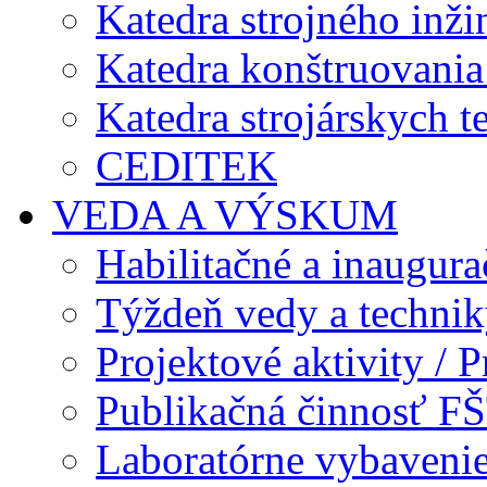
Katedra strojného inži
Katedra konštruovania 
Katedra strojárskych t
CEDITEK
VEDA A VÝSKUM
Habilitačné a inaugur
Týždeň vedy a techni
Projektové aktivity / Pr
Publikačná činnosť F
Laboratórne vybavenie