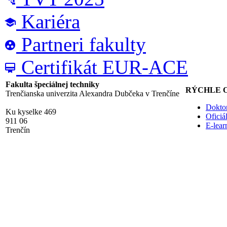
Kariéra
school
Partneri fakulty
group_work
Certifikát EUR-ACE
card_membership
Fakulta špeciálnej techniky
RÝCHLE 
Trenčianska univerzita Alexandra Dubčeka v Trenčíne
Doktor
Ku kyselke 469
Ofici
911 06
E-lea
Trenčín