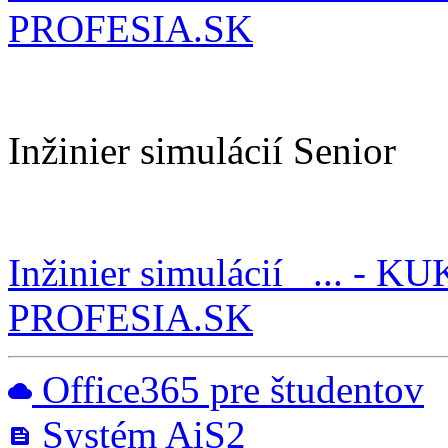
PROFESIA.SK
Inžinier simulácií Senior
Inžinier simulácií _... - KU
PROFESIA.SK
Office365 pre študentov
cloud
Systém AiS2
feed