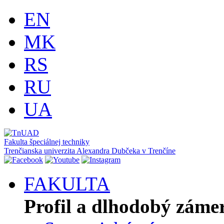
EN
MK
RS
RU
UA
Fakulta špeciálnej techniky
Trenčianska univerzita Alexandra Dubčeka v Trenčíne
FAKULTA
Profil a dlhodobý záme