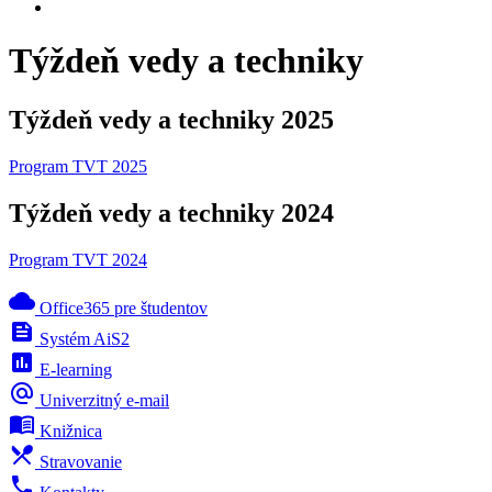
Týždeň vedy a techniky
Týždeň vedy a techniky 2025
Program TVT 2025
Týždeň vedy a techniky 2024
Program TVT 2024
cloud
Office365 pre študentov
feed
Systém AiS2
poll
E-learning
alternate_email
Univerzitný e-mail
menu_book
Knižnica
local_dining
Stravovanie
phone