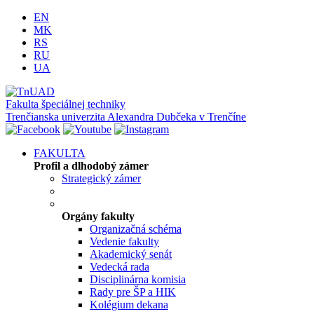
EN
MK
RS
RU
UA
Fakulta špeciálnej techniky
Trenčianska univerzita Alexandra Dubčeka v Trenčíne
FAKULTA
Profil a dlhodobý zámer
Strategický zámer
Orgány fakulty
Organizačná schéma
Vedenie fakulty
Akademický senát
Vedecká rada
Disciplinárna komisia
Rady pre ŠP a HIK
Kolégium dekana