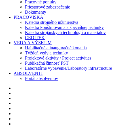
Pracovné ponuky
Priestorové zabezpečenie
Dokumenty
PRACOVISKÁ
Katedra strojného inžinierstva
Katedra konštruovania a špeciálnej techniky
Katedra strojárskych technológií a materiálov
CEDITEK
VEDA A VÝSKUM
Habilitačné a inauguračné konania
Týždeň vedy a techniky
Projektové aktivity / Project activities
Publikačná činnosť FŠT
Laboratórne vybavenie/Laboratory infrastructure
ABSOLVENTI
Portál absolventov