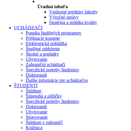
Úradná tabuľa
Vnútorné predpisy fakulty
Výročné správy
Stratégia a politika kvality
UCHÁDZAČI
Ponuka študijných programov
Prijímacie konanie
Elektronická prihláška
Študijné oddelenie
Školné a poplatky
Ubytovanie
Zahraniční uchádzači
Špecifické potreby študentov
Doktorandi
Ďalšie informácie pre uchádzačov
ŠTUDENTI
Štúdium
Štipendiá a pôžičky
Špecifické potreby študentov
Doktorandi
Ubytovanie
Stravovanie
Štúdium v zahraničí
Knižnica