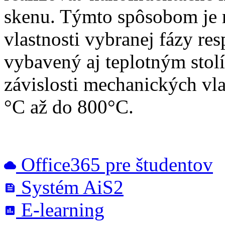
skenu. Týmto spôsobom je 
vlastnosti vybranej fázy res
vybavený aj teplotným sto
závislosti mechanických vla
°C až do 800°C.
Office365 pre študentov
cloud
Systém AiS2
feed
E-learning
poll