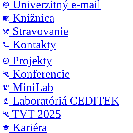
Univerzitný e-mail
alternate_email
Knižnica
menu_book
Stravovanie
local_dining
Kontakty
phone
Projekty
check_circle_outline
Konferencie
connect_without_contact
MiniLab
precision_manufacturing
Laboratóriá CEDITEK
biotech
TVT 2025
connect_without_contact
Kariéra
school