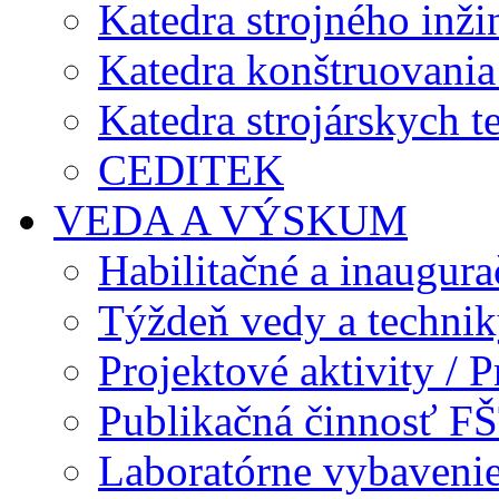
Katedra strojného inži
Katedra konštruovania 
Katedra strojárskych t
CEDITEK
VEDA A VÝSKUM
Habilitačné a inaugur
Týždeň vedy a techni
Projektové aktivity / Pr
Publikačná činnosť F
Laboratórne vybavenie