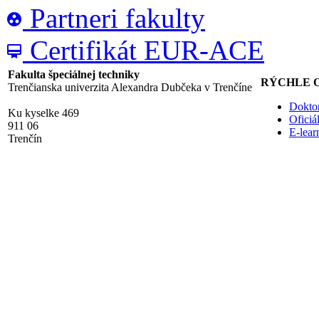
Partneri fakulty
group_work
Certifikát EUR-ACE
card_membership
Fakulta špeciálnej techniky
RÝCHLE 
Trenčianska univerzita Alexandra Dubčeka v Trenčíne
Doktor
Ku kyselke 469
Ofici
911 06
E-lea
Trenčín