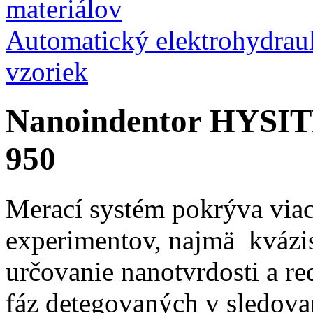
materiálov
Automatický elektrohydrauli
vzoriek
Nanoindentor HYSIT
950
Merací systém pokrýva via
experimentov, najmä kvázis
určovanie nanotvrdosti a r
fáz detegovaných v sledova