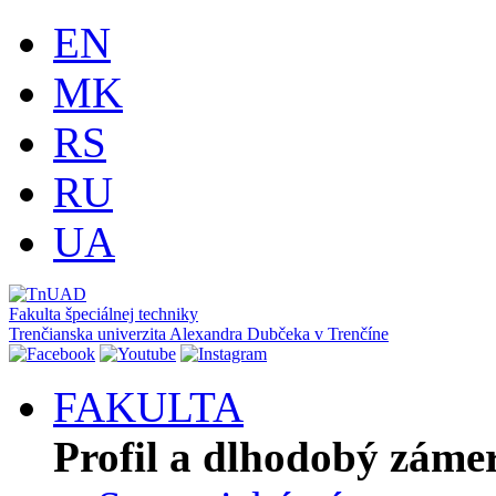
EN
MK
RS
RU
UA
Fakulta špeciálnej techniky
Trenčianska univerzita Alexandra Dubčeka v Trenčíne
FAKULTA
Profil a dlhodobý záme