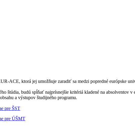
R-ACE, ktorá jej umožňuje zaradiť sa medzi popredné európske univerz
 štúdia, budú spĺňať najprísnejšie kritériá kladené na absolventov v
 aj obsahu a výstupov študijného programu.
e pre ŠST
ne pre ÚŠMT