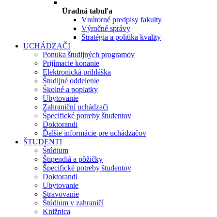
Úradná tabuľa
Vnútorné predpisy fakulty
Výročné správy
Stratégia a politika kvality
UCHÁDZAČI
Ponuka študijných programov
Prijímacie konanie
Elektronická prihláška
Študijné oddelenie
Školné a poplatky
Ubytovanie
Zahraniční uchádzači
Špecifické potreby študentov
Doktorandi
Ďalšie informácie pre uchádzačov
ŠTUDENTI
Štúdium
Štipendiá a pôžičky
Špecifické potreby študentov
Doktorandi
Ubytovanie
Stravovanie
Štúdium v zahraničí
Knižnica