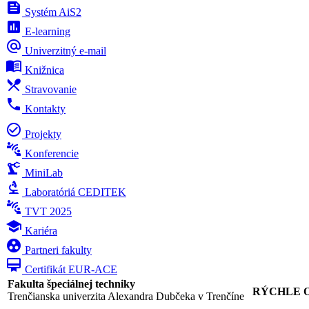
feed
Systém AiS2
poll
E-learning
alternate_email
Univerzitný e-mail
menu_book
Knižnica
local_dining
Stravovanie
phone
Kontakty
check_circle_outline
Projekty
connect_without_contact
Konferencie
precision_manufacturing
MiniLab
biotech
Laboratóriá CEDITEK
connect_without_contact
TVT 2025
school
Kariéra
group_work
Partneri fakulty
card_membership
Certifikát EUR-ACE
Fakulta špeciálnej techniky
RÝCHLE 
Trenčianska univerzita Alexandra Dubčeka v Trenčíne