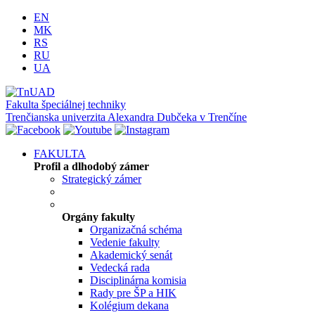
EN
MK
RS
RU
UA
Fakulta špeciálnej techniky
Trenčianska univerzita Alexandra Dubčeka v Trenčíne
FAKULTA
Profil a dlhodobý zámer
Strategický zámer
Orgány fakulty
Organizačná schéma
Vedenie fakulty
Akademický senát
Vedecká rada
Disciplinárna komisia
Rady pre ŠP a HIK
Kolégium dekana