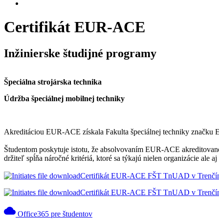
Certifikát EUR-ACE
Inžinierske študijné programy
Špeciálna strojárska technika
Údržba špeciálnej mobilnej techniky
Akreditáciou EUR-ACE získala Fakulta špeciálnej techniky značku EU
Študentom poskytuje istotu, že absolvovaním EUR-ACE akreditovaného
držiteľ spĺňa náročné kritériá, ktoré sa týkajú nielen organizácie ale
Certifikát EUR-ACE FŠT TnUAD v Trenčín
Certifikát EUR-ACE FŠT TnUAD v Trenčí
cloud
Office365 pre študentov