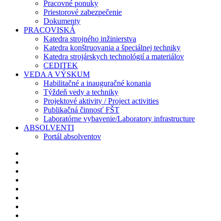
Pracovné ponuky
Priestorové zabezpečenie
Dokumenty
PRACOVISKÁ
Katedra strojného inžinierstva
Katedra konštruovania a špeciálnej techniky
Katedra strojárskych technológií a materiálov
CEDITEK
VEDA A VÝSKUM
Habilitačné a inauguračné konania
Týždeň vedy a techniky
Projektové aktivity / Project activities
Publikačná činnosť FŠT
Laboratórne vybavenie/Laboratory infrastructure
ABSOLVENTI
Portál absolventov