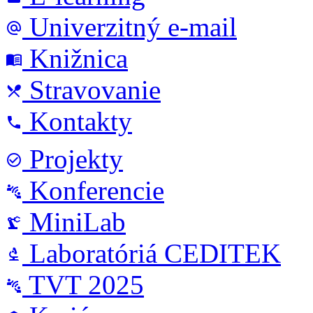
Univerzitný e-mail
alternate_email
Knižnica
menu_book
Stravovanie
local_dining
Kontakty
phone
Projekty
check_circle_outline
Konferencie
connect_without_contact
MiniLab
precision_manufacturing
Laboratóriá CEDITEK
biotech
TVT 2025
connect_without_contact