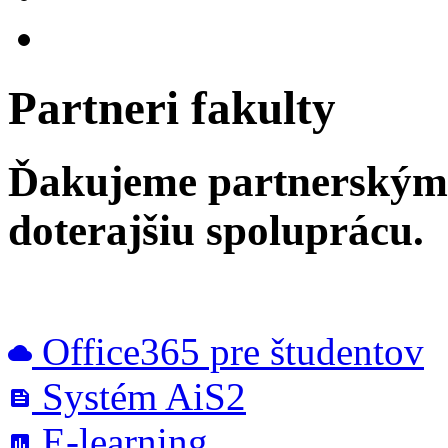
Partneri fakulty
Ďakujeme partnerským
doterajšiu spoluprácu.
Office365 pre študentov
cloud
Systém AiS2
feed
E-learning
poll