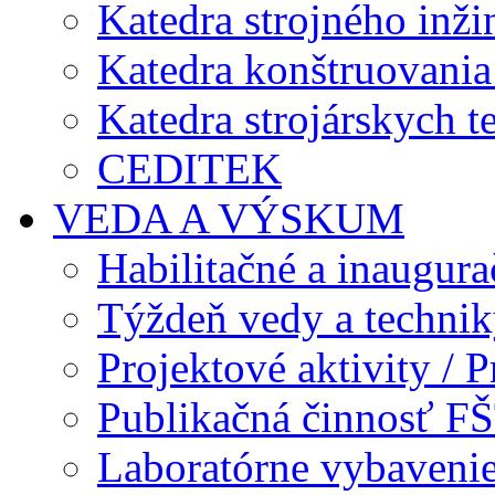
Katedra strojného inži
Katedra konštruovania 
Katedra strojárskych t
CEDITEK
VEDA A VÝSKUM
Habilitačné a inaugur
Týždeň vedy a techni
Projektové aktivity / Pr
Publikačná činnosť F
Laboratórne vybavenie