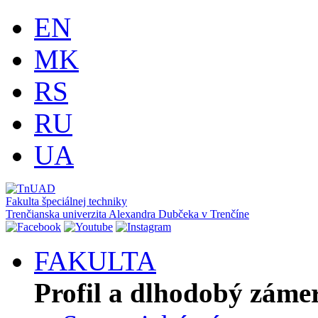
EN
MK
RS
RU
UA
Fakulta špeciálnej techniky
Trenčianska univerzita Alexandra Dubčeka v Trenčíne
FAKULTA
Profil a dlhodobý záme