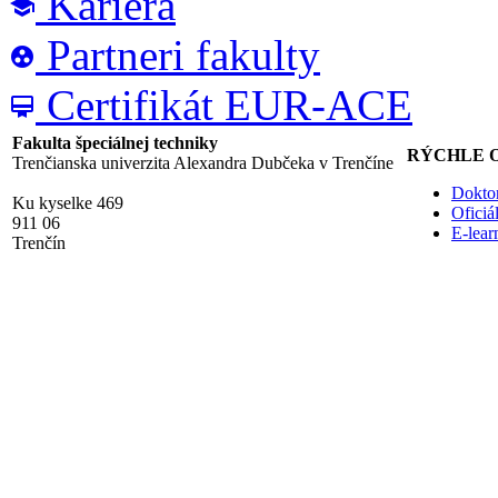
Kariéra
school
Partneri fakulty
group_work
Certifikát EUR-ACE
card_membership
Fakulta špeciálnej techniky
RÝCHLE 
Trenčianska univerzita Alexandra Dubčeka v Trenčíne
Doktor
Ku kyselke 469
Ofici
911 06
E-lea
Trenčín