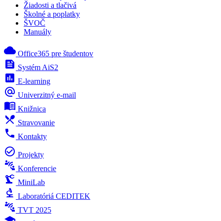
Žiadosti a tlačivá
Školné a poplatky
ŠVOČ
Manuály
cloud
Office365 pre študentov
feed
Systém AiS2
poll
E-learning
alternate_email
Univerzitný e-mail
menu_book
Knižnica
local_dining
Stravovanie
phone
Kontakty
check_circle_outline
Projekty
connect_without_contact
Konferencie
precision_manufacturing
MiniLab
biotech
Laboratóriá CEDITEK
connect_without_contact
TVT 2025
school