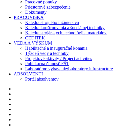
Pracovné ponuky
Priestorové zabezpečenie
Dokumenty
PRACOVISKÁ
Katedra strojného inžinierstva
Katedra konštruovania a špeciálnej techniky
Katedra strojárskych technológií a materiálov
CEDITEK
VEDA A VÝSKUM
Habilitačné a inauguračné konania
Týždeň vedy a techniky
Projektové aktivity / Project activities
Publikačná činnosť FŠT
Laboratórne vybavenie/Laboratory infrastructure
ABSOLVENTI
Portál absolventov