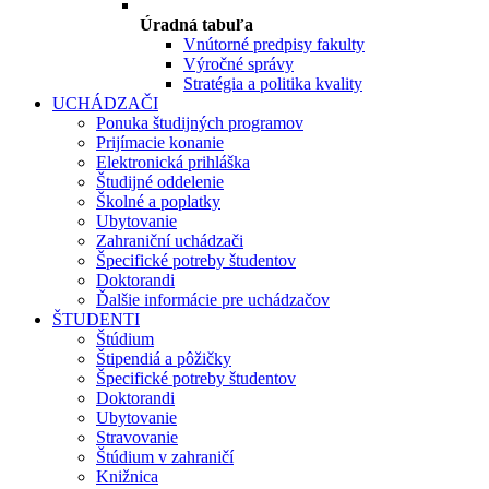
Úradná tabuľa
Vnútorné predpisy fakulty
Výročné správy
Stratégia a politika kvality
UCHÁDZAČI
Ponuka študijných programov
Prijímacie konanie
Elektronická prihláška
Študijné oddelenie
Školné a poplatky
Ubytovanie
Zahraniční uchádzači
Špecifické potreby študentov
Doktorandi
Ďalšie informácie pre uchádzačov
ŠTUDENTI
Štúdium
Štipendiá a pôžičky
Špecifické potreby študentov
Doktorandi
Ubytovanie
Stravovanie
Štúdium v zahraničí
Knižnica