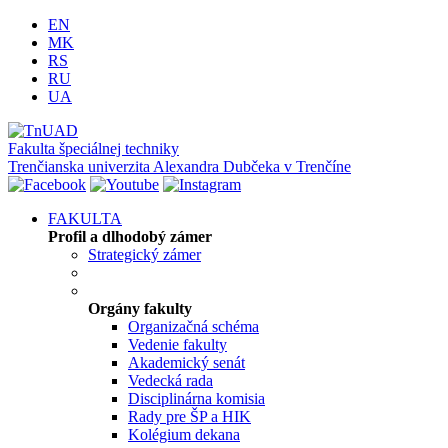
EN
MK
RS
RU
UA
Fakulta špeciálnej techniky
Trenčianska univerzita Alexandra Dubčeka v Trenčíne
FAKULTA
Profil a dlhodobý zámer
Strategický zámer
Orgány fakulty
Organizačná schéma
Vedenie fakulty
Akademický senát
Vedecká rada
Disciplinárna komisia
Rady pre ŠP a HIK
Kolégium dekana