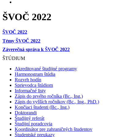
ŠVOČ 2022
ŠVOČ 2022
Témy ŠVOČ 2022
Záverečná
správa
k ŠVOČ 2022
ŠTÚDIUM
Akreditované študijné programy
Harmonogram štúdia
Rozvrh hodín
Sprievodca štúdiom
Informačné listy
Zápis do prvého ročníka (Bc., Ing.)
Zápis do vyšších ročníkov (Bc., Ing., PhD.)
Končiaci študenti (Bc., Ing.)
Doktorandi
Študijný referát
Študijní poradcovia
Koordinátor pre zahraničných študentov
Študentské preukazy