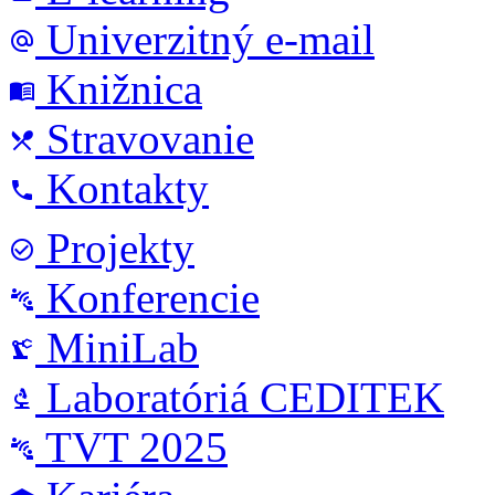
Univerzitný e-mail
alternate_email
Knižnica
menu_book
Stravovanie
local_dining
Kontakty
phone
Projekty
check_circle_outline
Konferencie
connect_without_contact
MiniLab
precision_manufacturing
Laboratóriá CEDITEK
biotech
TVT 2025
connect_without_contact