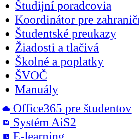
Študijní poradcovia
Koordinátor pre zahrani
Študentské preukazy
Žiadosti a tlačivá
Školné a poplatky
ŠVOČ
Manuály
Office365 pre študentov
cloud
Systém AiS2
feed
E-learning
poll