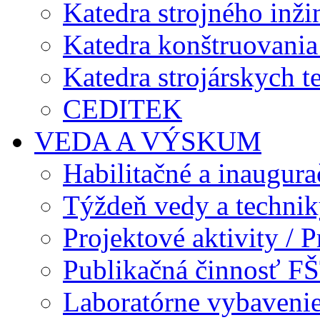
Katedra strojného inži
Katedra konštruovania 
Katedra strojárskych t
CEDITEK
VEDA A VÝSKUM
Habilitačné a inaugur
Týždeň vedy a techni
Projektové aktivity / Pr
Publikačná činnosť F
Laboratórne vybavenie