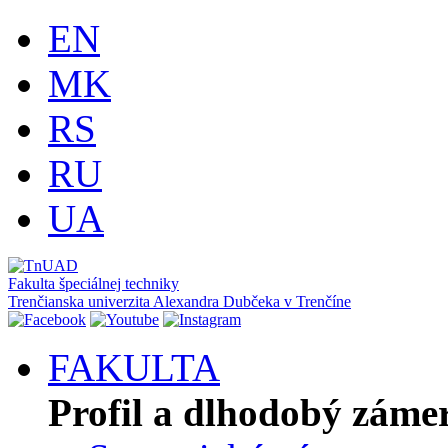
EN
MK
RS
RU
UA
Fakulta špeciálnej techniky
Trenčianska univerzita Alexandra Dubčeka v Trenčíne
FAKULTA
Profil a dlhodobý záme