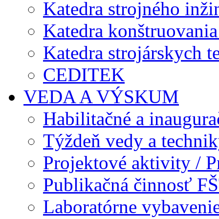
Katedra strojného inži
Katedra konštruovania 
Katedra strojárskych t
CEDITEK
VEDA A VÝSKUM
Habilitačné a inaugur
Týždeň vedy a techni
Projektové aktivity / Pr
Publikačná činnosť F
Laboratórne vybavenie