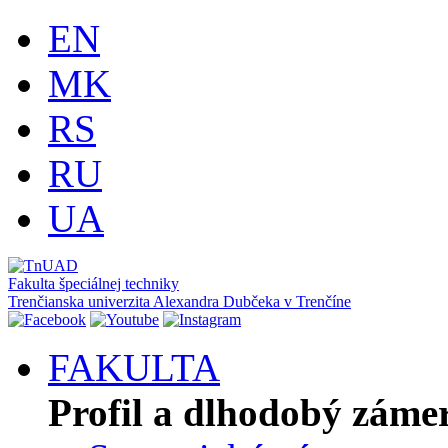
EN
MK
RS
RU
UA
Fakulta špeciálnej techniky
Trenčianska univerzita Alexandra Dubčeka v Trenčíne
FAKULTA
Profil a dlhodobý záme