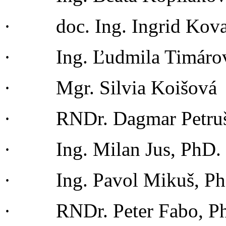
· doc. Ing. Ingrid Kova
· Ing. Ľudmila Timárov
· Mgr. Silvia Koišová
· RNDr. Dagmar Petruš
· Ing. Milan Jus, PhD.
· Ing. Pavol Mikuš, Ph
· RNDr. Peter Fabo, P